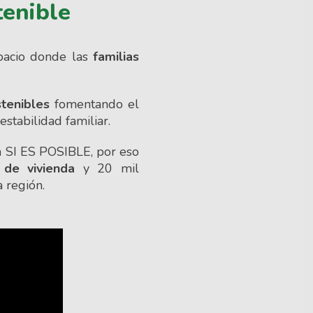
tenible
spacio donde las
familias
tenibles
fomentando el
estabilidad familiar.
a SI ES POSIBLE, por eso
 de vivienda
y 20 mil
a región.