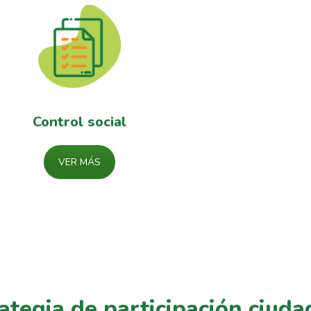
Control social
VER MÁS
ategia de participación ciud