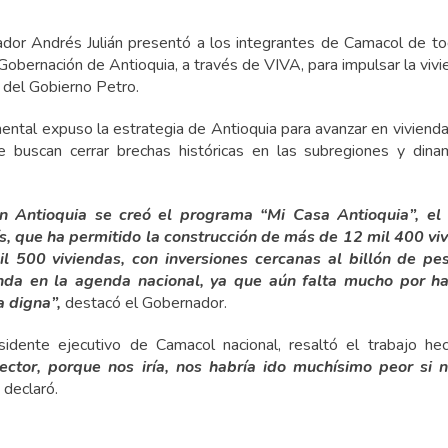
dor Andrés Julián presentó a los integrantes de Camacol de to
 Gobernación de Antioquia, a través de VIVA, para impulsar la viv
 del Gobierno Petro.
ental expuso la estrategia de Antioquia para avanzar en vivienda
 buscan cerrar brechas históricas en las subregiones y dinam
en Antioquia se creó el programa “Mi Casa Antioquia”, el
s, que ha permitido la construcción de más de 12 mil 400 vi
 500 viviendas, con inversiones cercanas al billón de pe
ienda en la agenda nacional, ya que aún falta mucho por h
a digna”,
destacó el Gobernador.
sidente ejecutivo de Camacol nacional, resaltó el trabajo he
ector, porque nos iría, nos habría ido muchísimo peor si 
declaró.