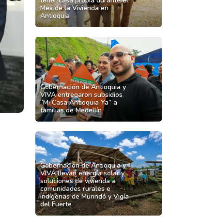
tener casa propia durante el
tener
Mes de la Vivienda en
Antioquia
casa
propia
durante
Gobernación
el
de
Mes
Antioquia
de
y
la
Gobernación de Antioquia y
VIVA
VIVA entregaron subsidios
Vivienda
entregaron
“Mi Casa Antioquia Ya” a
en
familias de Medellín
subsidios
Antioquia
“Mi
Casa
Gobernación
Antioquia
de
Ya”
Antioquia
Gobernación de Antioquia y
a
y
VIVA llevan energía solar y
familias
soluciones de vivienda a
VIVA
comunidades rurales e
de
llevan
indígenas de Murindó y Vigía
Medellín
del Fuerte
energía