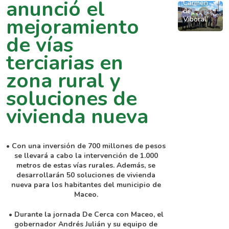
anunció el
y
Carmen
Gobernación
Mes
de
“Mi
VIVA
de
mejoramiento
Viboral
de
Casa
llevan
Antioquia
la
Antioquia
de vías
energía
entrega
Vivienda
Ya”
solar
terciarias en
viviendas
en
a
y
de
Antioquia
zona rural y
familias
soluciones
interés
de
de
soluciones de
social
Medellín
vivienda
en
vivienda nueva
a
el
comunidades
municipio
rurales
de
• Con una inversión de 700 millones de pesos
e
El
se llevará a cabo la intervención de 1.000
indígenas
Carmen
metros de estas vías rurales. Además, se
de
desarrollarán 50 soluciones de vivienda
de
nueva para los habitantes del municipio de
Murindó
Viboral
Maceo.
y
Vigía
• Durante la jornada De Cerca con Maceo, el
del
gobernador Andrés Julián y su equipo de