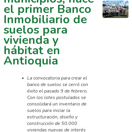
y
Carmen
Gobernación
el primer Banco
Mes
de
“Mi
VIVA
de
Viboral
de
Casa
Inmobiliario de
llevan
Antioquia
la
Antioquia
energía
entrega
suelos para
Vivienda
Ya”
solar
viviendas
en
a
vivienda y
y
de
Antioquia
familias
soluciones
hábitat en
interés
de
de
social
Antioquia
Medellín
vivienda
en
a
el
comunidades
municipio
La convocatoria para crear el
rurales
de
banco de suelos se cerró con
e
El
éxito el pasado 9 de febrero.
indígenas
Carmen
Con los lotes postulados se
de
de
consolidará un inventario de
Murindó
Viboral
suelos para iniciar la
y
estructuración, diseño y
Vigía
construcción de 50.000
del
viviendas nuevas de interés