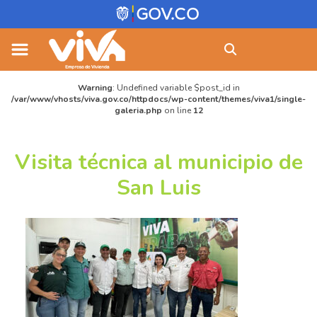
Skip
Buscar:
to
content
Warning
: Undefined variable $post_id in
/var/www/vhosts/viva.gov.co/httpdocs/wp-content/themes/viva1/single-
galeria.php
on line
12
Visita técnica al municipio de
San Luis