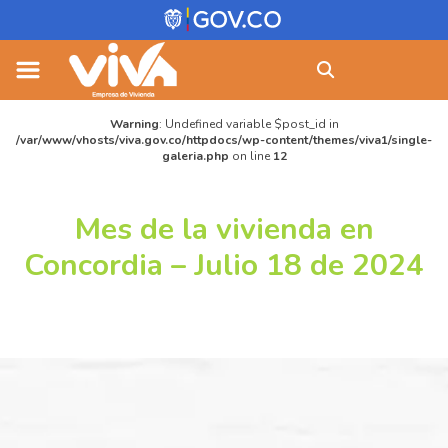
Skip
Buscar:
to
content
Warning
: Undefined variable $post_id in
/var/www/vhosts/viva.gov.co/httpdocs/wp-content/themes/viva1/single-
galeria.php
on line
12
Mes de la vivienda en
Concordia – Julio 18 de 2024