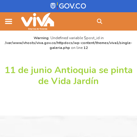
Skip
Buscar:
to
content
Warning
: Undefined variable $post_id in
/var/www/vhosts/viva.gov.co/httpdocs/wp-content/themes/viva1/single-
galeria.php
on line
12
11 de junio Antioquia se pinta
de Vida Jardín