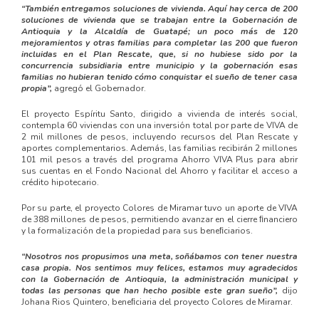
“También entregamos soluciones de vivienda. Aquí hay cerca de 200
soluciones de vivienda que se trabajan entre la Gobernación de
Antioquia y la Alcaldía de Guatapé; un poco más de 120
mejoramientos y otras familias para completar las 200 que fueron
incluidas en el Plan Rescate, que, si no hubiese sido por la
concurrencia subsidiaria entre municipio y la gobernación esas
familias no hubieran tenido cómo conquistar el sueño de tener casa
propia”,
agregó el Gobernador.
El proyecto Espíritu Santo, dirigido a vivienda de interés social,
contempla 60 viviendas con una inversión total por parte de VIVA de
2 mil millones de pesos, incluyendo recursos del Plan Rescate y
aportes complementarios. Además, las familias recibirán 2 millones
101 mil pesos a través del programa Ahorro VIVA Plus para abrir
sus cuentas en el Fondo Nacional del Ahorro y facilitar el acceso a
crédito hipotecario.
Por su parte, el proyecto Colores de Miramar tuvo un aporte de VIVA
de 388 millones de pesos, permitiendo avanzar en el cierre ﬁnanciero
y la formalización de la propiedad para sus beneﬁciarios.
“Nosotros nos propusimos una meta, soñábamos con tener nuestra
casa propia. Nos sentimos muy felices, estamos muy agradecidos
con la Gobernación de Antioquia, la administración municipal y
todas las personas que han hecho posible este gran sueño”,
dijo
Johana Rios Quintero, beneﬁciaria del proyecto Colores de Miramar.